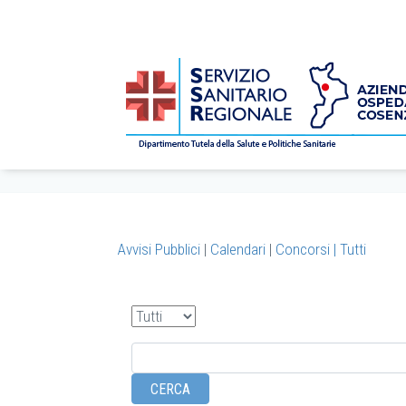
CONCORSI
/
bandi
/
Concorsi
/
2025
/ 12
Home
Avvisi Pubblici
|
Calendari
|
Concorsi |
Tutti