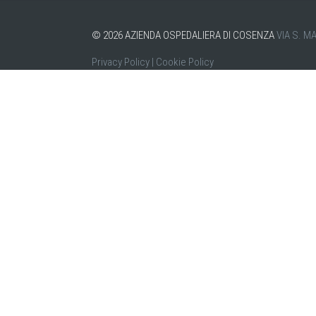
©
2026
AZIENDA OSPEDALIERA DI COSENZA
VIA S. M
Privacy Policy
|
Cookie Policy