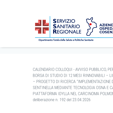
CONCORSI
/
bandi
/
Avvisi Pubblici
/
2026
/
6
/
11
/ C
Home
CALENDARIO COLLOQUI - AVVISO PUBBLICO, PER
BORSA DI STUDIO DI 12 MESI RINNOVABILI – 
– PROGETTO DI RICERCA “IMPLEMENTAZIONE D
SENTINELLA MEDIANTE TECNOLOGIA OSNA E 
PIATTAFORMA IDYLLA NEL CARCINOMA POLMONA
deliberazione n. 192 del 23.04.2026