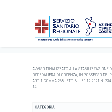
CONCORSI
/
bandi
/
Avvisi Pubblici
/
2025
/
12
/
5
/ A
Home
AVVISO FINALIZZATO ALLA STABILIZZAZIONE D
OSPEDALIERA DI COSENZA, IN POSSESSO DEI R
ART. 1 COMMA 268 LETT. B L. 30.12.2021 N. 234 
14.
CATEGORIA