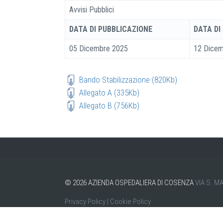
Avvisi Pubblici
DATA DI PUBBLICAZIONE
DATA DI
05 Dicembre 2025
12 Dicem
Bando Stabilizzazione (820Kb)
Allegato A (335Kb)
Allegato B (756Kb)
©
2026
AZIENDA OSPEDALIERA DI COSENZA
VIA S. M
Privacy Policy
|
Cookie Policy